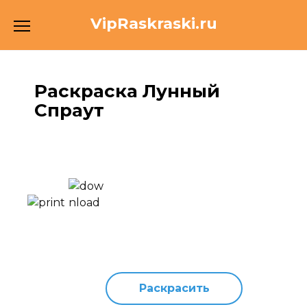
Перейти
VipRaskraski.ru
к
содержанию
Раскраска Лунный
Спраут
Раскрасить