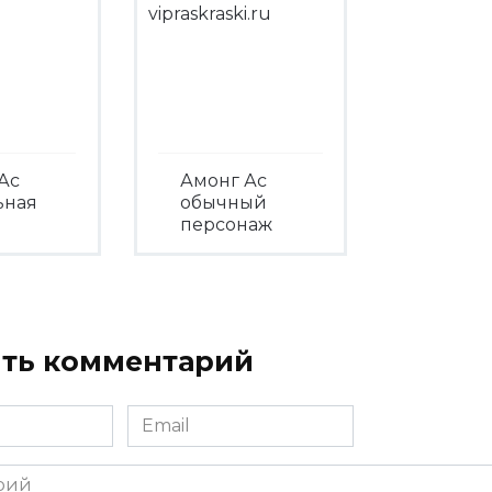
Ас
Амонг Ас
ьная
обычный
персонаж
треть
Посмотреть
ть комментарий
Email
*
ий