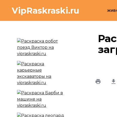
Перейти
VipRaskraski.ru
к
ЖИВ
содержанию
Рас
за