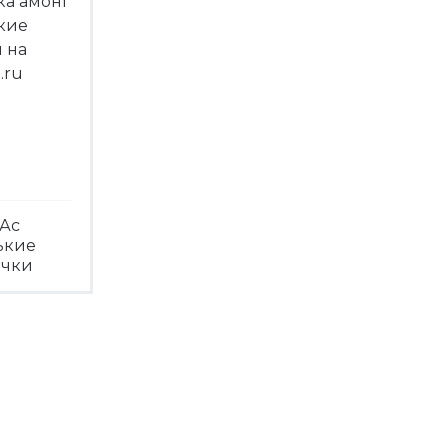
Ас
ькие
ечки
треть