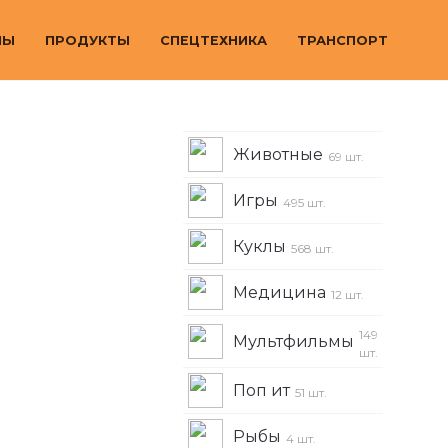
МЫ
ПРОДУКТЫ
СПЕЦТЕХНИКА
ТРАНСПОРТ
Животные
69 шт.
Игры
495 шт.
Куклы
568 шт.
Медицина
12 шт.
149
Мультфильмы
шт.
Поп ит
51 шт.
Рыбы
4 шт.