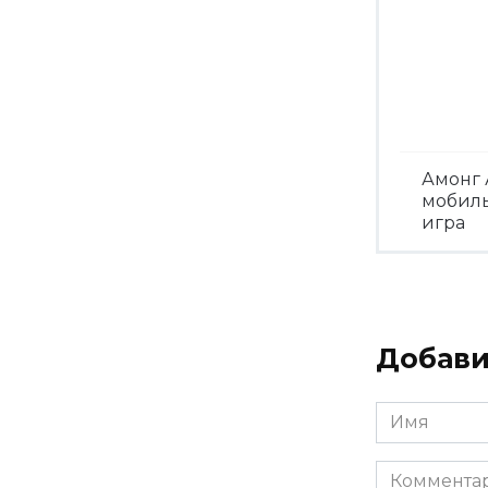
Амонг 
мобил
игра
Посмо
Добави
Имя
*
Комментар