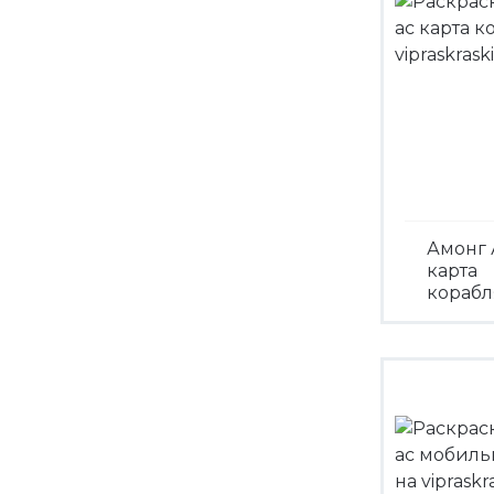
Амонг 
карта
корабл
Посмо