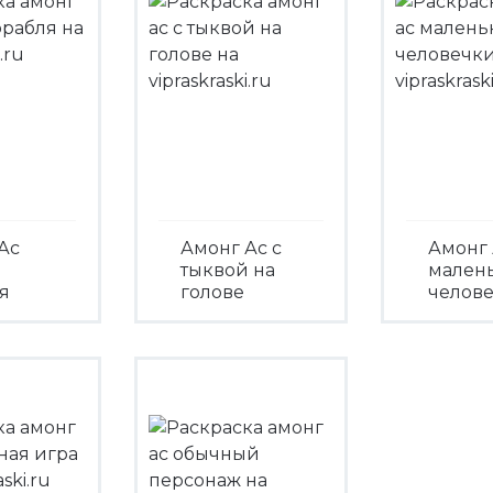
Ас
Амонг Ас с
Амонг 
тыквой на
мален
я
голове
челов
треть
Посмотреть
Посмо