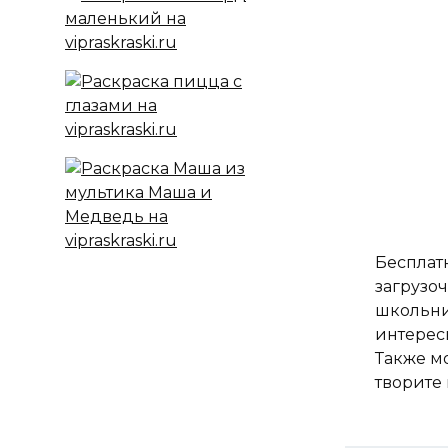
Бесплатн
загрузоч
школьни
интерес
Также м
творите 