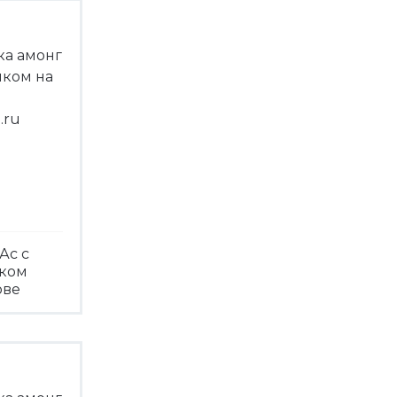
Ас с
чком
ове
треть