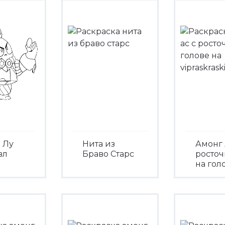
 Лу
Нита из
Амонг 
вл
Браво Старс
росто
на гол
Посмотреть
треть
Посмо