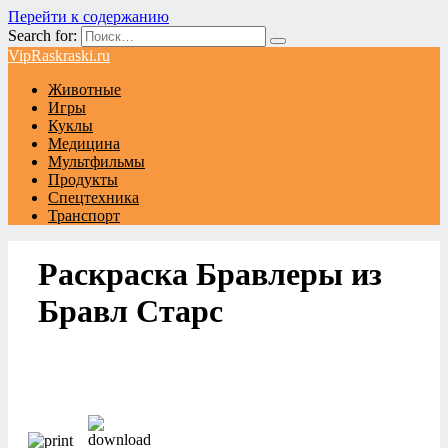
Перейти к содержанию
Search for:
VipRaskraski.ru
Животные
Игры
Куклы
Медицина
Мультфильмы
Продукты
Спецтехника
Транспорт
Раскраска Бравлеры из
Бравл Старс