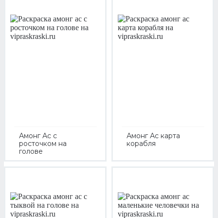
Амонг Ас с
Амонг Ас карта
росточком на
корабля
голове