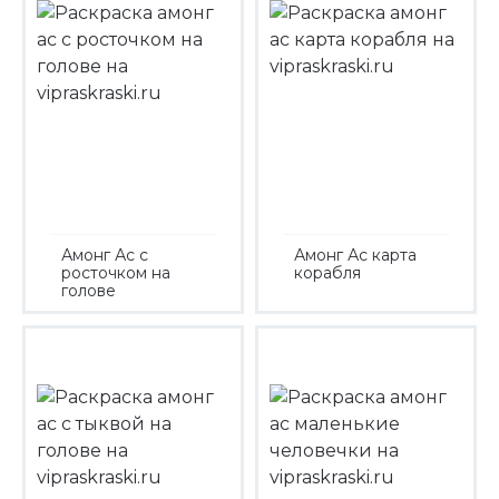
Амонг Ас с
Амонг Ас карта
росточком на
корабля
голове