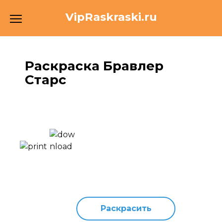
Перейти
VipRaskraski.ru
к
содержанию
Раскраска Бравлер
Старс
Раскрасить