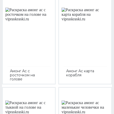
Амонг Ас с
Амонг Ас карта
росточком на
корабля
голове