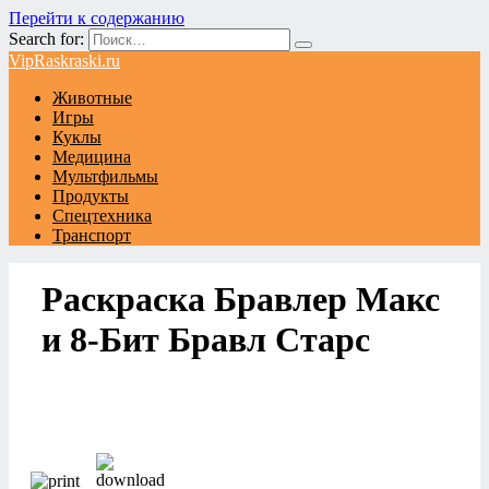
Перейти к содержанию
Search for:
VipRaskraski.ru
Животные
Игры
Куклы
Медицина
Мультфильмы
Продукты
Спецтехника
Транспорт
Раскраска Бравлер Макс
и 8-Бит Бравл Старс