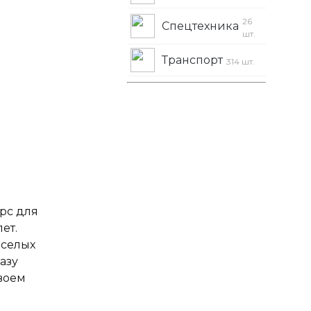
26
Спецтехника
шт.
Транспорт
314 шт.
арс для
лет.
еселых
азу
своем