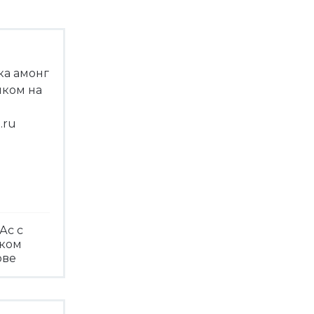
Ас с
чком
ове
треть