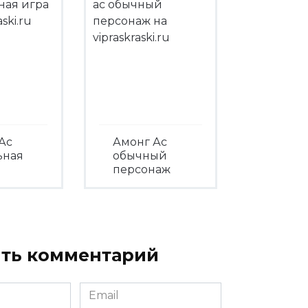
Ас
Амонг Ас
ьная
обычный
персонаж
треть
Посмотреть
ть комментарий
Email
*