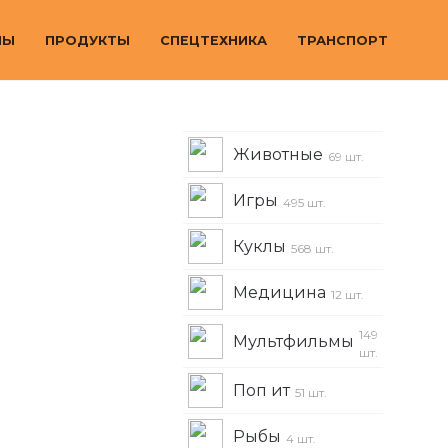
МЫ
ПРОДУКТЫ
СПЕЦТЕХНИКА
ТРАНСПОРТ
Животные
69 шт.
Игры
495 шт.
Куклы
568 шт.
Медицина
12 шт.
149
Мультфильмы
шт.
Поп ит
51 шт.
Рыбы
4 шт.