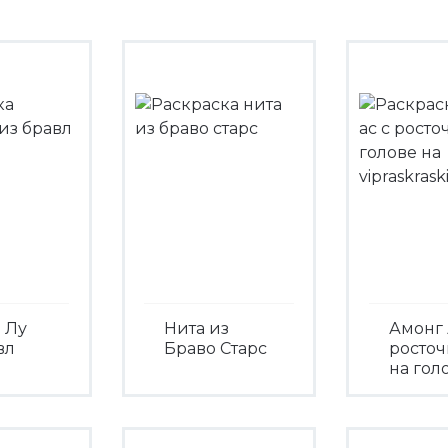
 Лу
Нита из
Амонг 
вл
Браво Старс
росто
на гол
Посмотреть
треть
Посмо