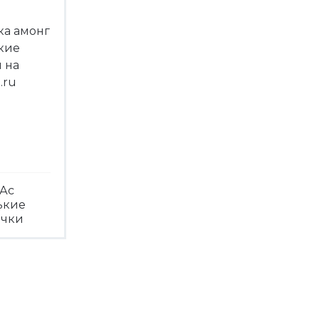
Ас
ькие
ечки
треть