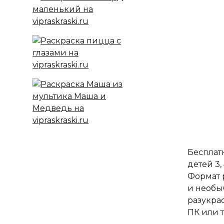
Бесплат
детей 3,
Формат 
и необы
разукра
ПК или 