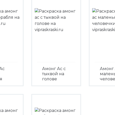
Ас
Амонг Ас с
Амонг 
тыквой на
мален
я
голове
челов
треть
Посмотреть
Посмо