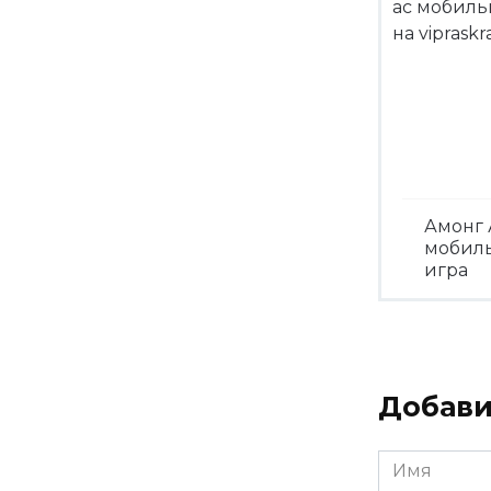
Амонг 
мобил
игра
Посмо
Добави
Имя
*