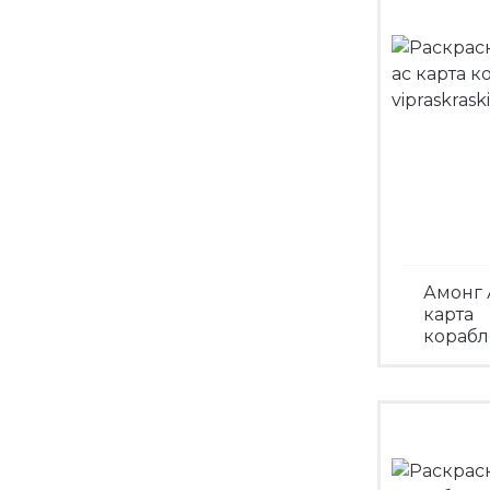
Амонг 
карта
корабл
Посмо