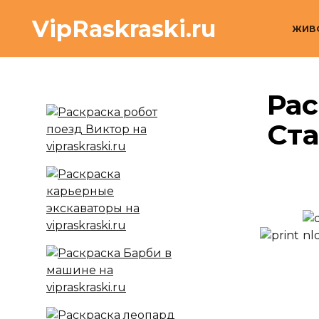
Перейти
VipRaskraski.ru
к
ЖИВ
содержанию
Рас
Ст