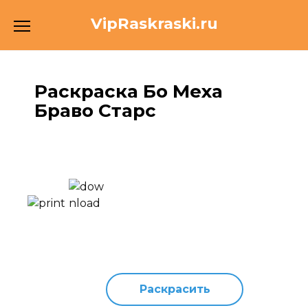
Перейти
VipRaskraski.ru
к
содержанию
Раскраска Бо Меха
Браво Старс
Раскрасить