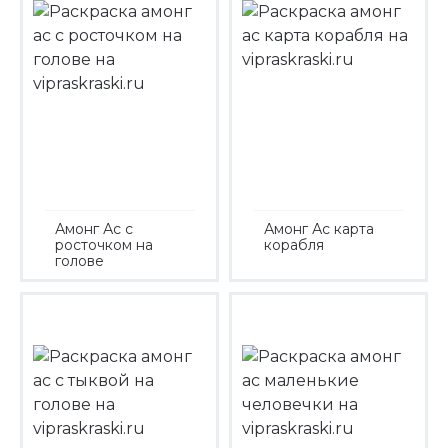
Амонг Ас с
Амонг Ас карта
росточком на
корабля
голове