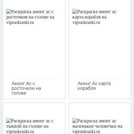
Амонг Ас с
Амонг Ас карта
росточком на
корабля
голове