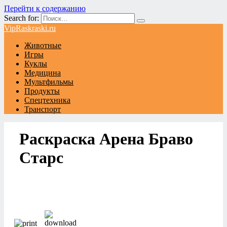
Перейти к содержанию
Search for:
VipRaskraski.ru
Животные
Игры
Куклы
Медицина
Мультфильмы
Продукты
Спецтехника
Транспорт
Раскраска Арена Браво
Старс