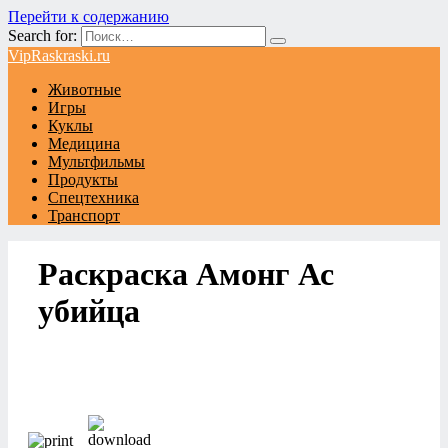
Перейти к содержанию
Search for:
VipRaskraski.ru
Животные
Игры
Куклы
Медицина
Мультфильмы
Продукты
Спецтехника
Транспорт
Раскраска Амонг Ас
убийца