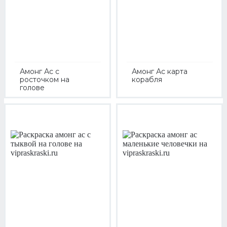
Амонг Ас с
Амонг Ас карта
росточком на
корабля
голове