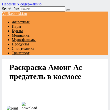
Перейти к содержанию
Search for:
VipRaskraski.ru
Животные
Игры
Куклы
Медицина
Мультфильмы
Продукты
Спецтехника
Транспорт
Раскраска Амонг Ас
предатель в космосе