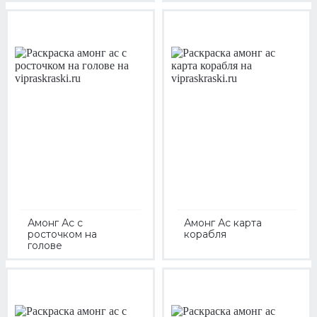
Амонг Ас с
Амонг Ас карта
росточком на
корабля
голове