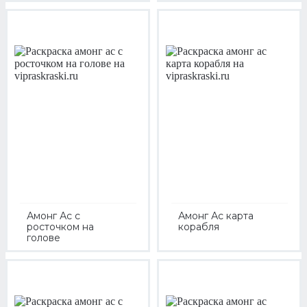
Амонг Ас с
Амонг Ас карта
росточком на
корабля
голове