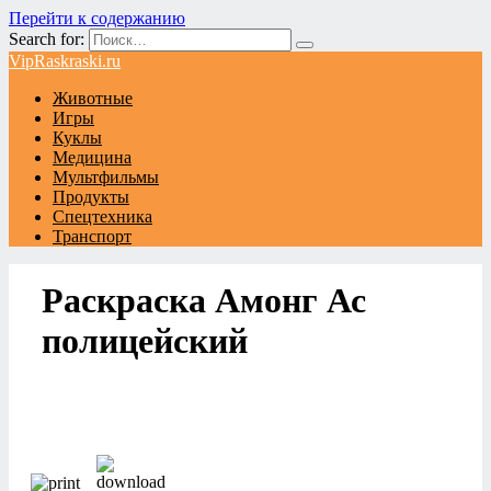
Перейти к содержанию
Search for:
VipRaskraski.ru
Животные
Игры
Куклы
Медицина
Мультфильмы
Продукты
Спецтехника
Транспорт
Раскраска Амонг Ас
полицейский