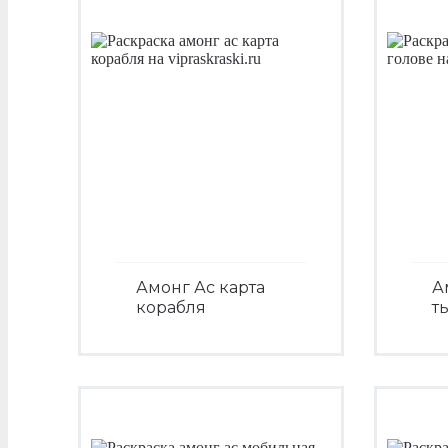
Амонг Ас карта
А
корабля
т
Посмотреть