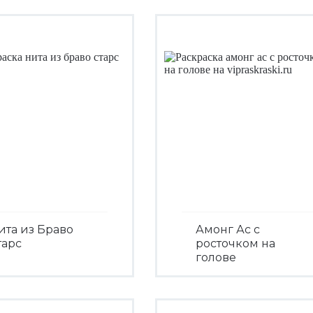
ита из Браво
Амонг Ас с
тарс
росточком на
голове
Посмотреть
Посмотреть