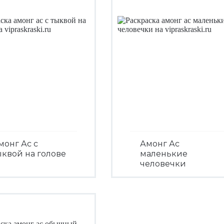
монг Ас с
Амонг Ас
ыквой на голове
маленькие
человечки
Посмотреть
Посмотреть