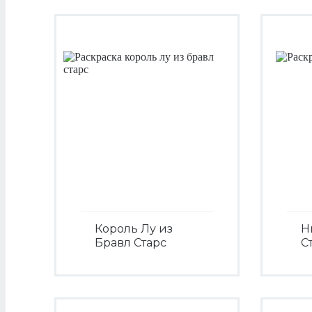
Король Лу из
Н
Бравл Старс
С
Посмотреть