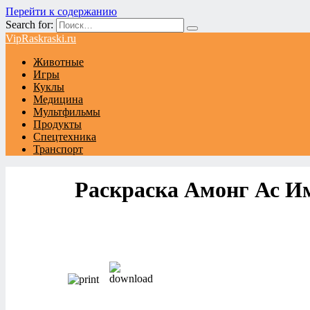
Перейти к содержанию
Search for:
VipRaskraski.ru
Животные
Игры
Куклы
Медицина
Мультфильмы
Продукты
Спецтехника
Транспорт
Раскраска Амонг Ас И