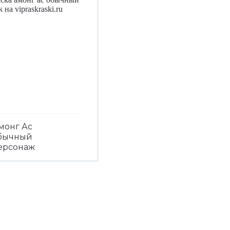
монг Ас
бычный
ерсонаж
Посмотреть