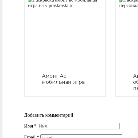
Амонг Ас
А
мобильная игра
о
п
Посмотреть
Добавить комментарий
Имя
*
Email
*