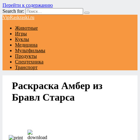
Перейти к содержанию
Search for:
VipRaskraski.ru
Животные
Игры
Куклы
Медицина
Мультфильмы
Продукты
Спецтехника
Транспорт
Раскраска Амбер из
Бравл Старса