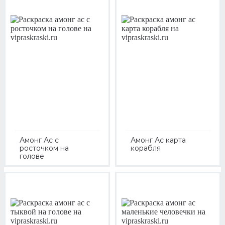
Амонг Ас с
Амонг Ас карта
росточком на
корабля
голове