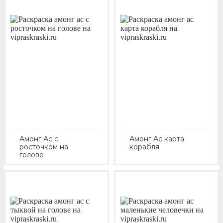
Амонг Ас с
Амонг Ас карта
росточком на
корабля
голове