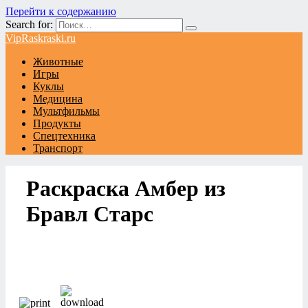
Перейти к содержанию
Search for:
VipRaskraski.ru
Животные
Игры
Куклы
Медицина
Мультфильмы
Продукты
Спецтехника
Транспорт
Раскраска Амбер из
Бравл Старс