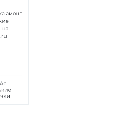
Ас
ькие
ечки
треть