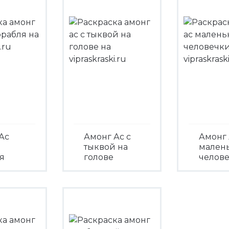
Ас
Амонг Ас с
Амонг 
тыквой на
мален
я
голове
челов
треть
Посмотреть
Посмо