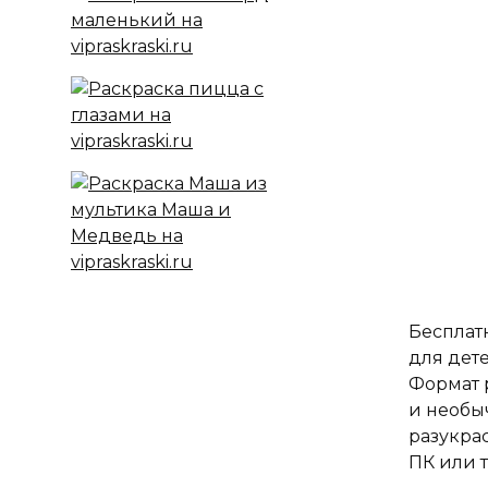
Бесплатн
для дете
Формат 
и необы
разукра
ПК или 