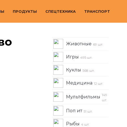
МЫ
ПРОДУКТЫ
СПЕЦТЕХНИКА
ТРАНСПОРТ
во
Животные
69 шт.
Игры
495 шт.
Куклы
568 шт.
Медицина
12 шт.
149
Мультфильмы
шт.
Поп ит
51 шт.
Рыбы
4 шт.