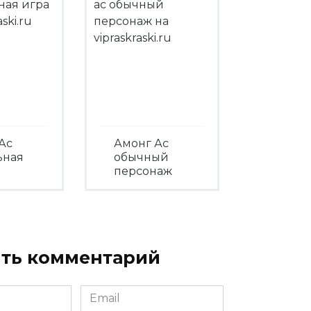
Ас
Амонг Ас
ьная
обычный
персонаж
треть
Посмотреть
ть комментарий
Email
*