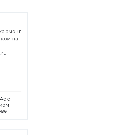
Ас с
чком
ове
треть