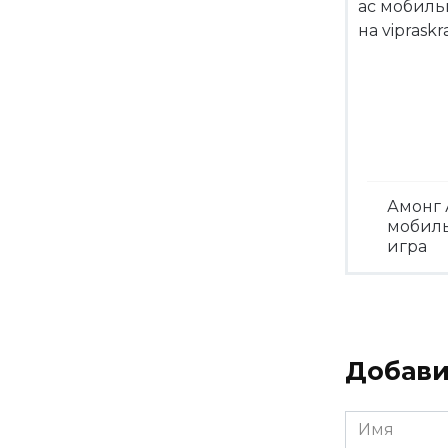
Амонг 
мобил
игра
Посмо
Добави
Имя
*