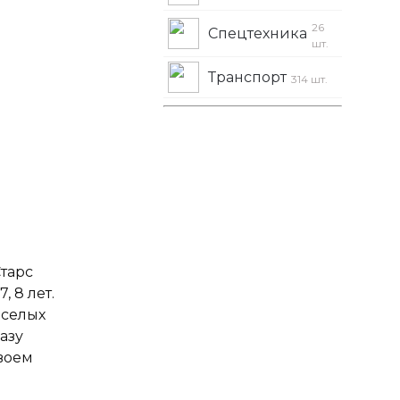
26
Спецтехника
шт.
Транспорт
314 шт.
Старс
, 8 лет.
еселых
азу
своем