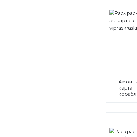
Амонг 
карта
корабл
Посмо