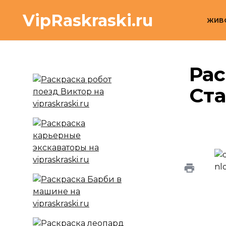
Перейти
VipRaskraski.ru
к
ЖИВ
содержанию
Рас
Ст