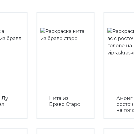
 Лу
Нита из
Амонг 
вл
Браво Старс
росто
на гол
Посмотреть
треть
Посмо