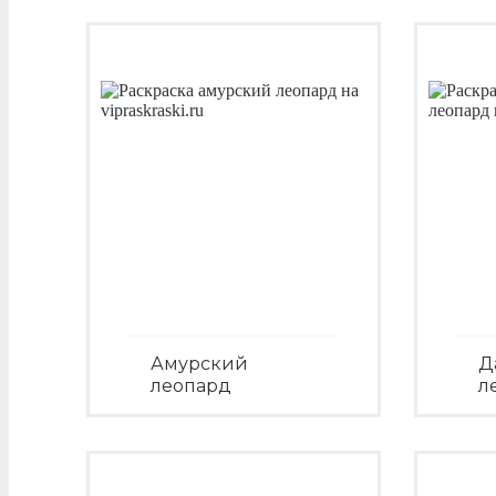
Амурский
Д
леопард
л
Посмотреть