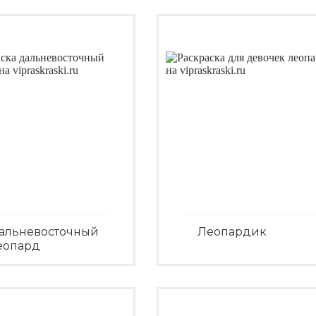
альневосточный
Леопардик
еопард
Посмотреть
Посмотреть