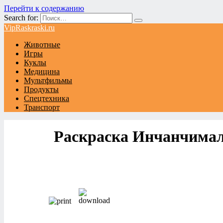
Перейти к содержанию
Search for:
VipRaskraski.ru
Животные
Игры
Куклы
Медицина
Мультфильмы
Продукты
Спецтехника
Транспорт
Раскраска Инчанчимал