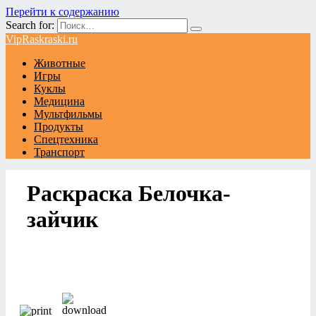
Перейти к содержанию
Search for:
VipRaskraski.ru
Животные
Игры
Куклы
Медицина
Мультфильмы
Продукты
Спецтехника
Транспорт
Раскраска Белочка-
зайчик