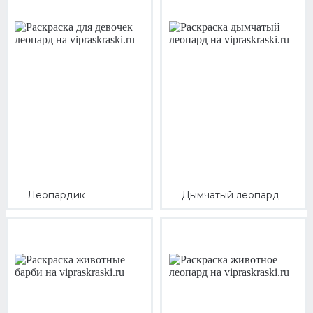
Леопардик
Дымчатый леопард