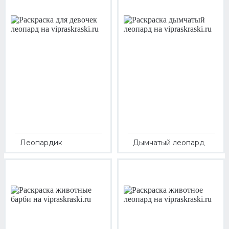
Леопардик
Дымчатый леопард