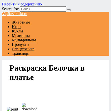
Перейти к содержанию
Search for:
VipRaskraski.ru
Животные
Игры
Куклы
Медицина
Мультфильмы
Продукты
Спецтехника
Транспорт
Раскраска Белочка в
платье