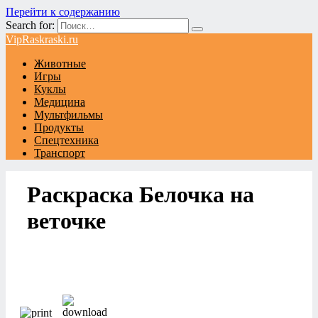
Перейти к содержанию
Search for:
VipRaskraski.ru
Животные
Игры
Куклы
Медицина
Мультфильмы
Продукты
Спецтехника
Транспорт
Раскраска Белочка на
веточке