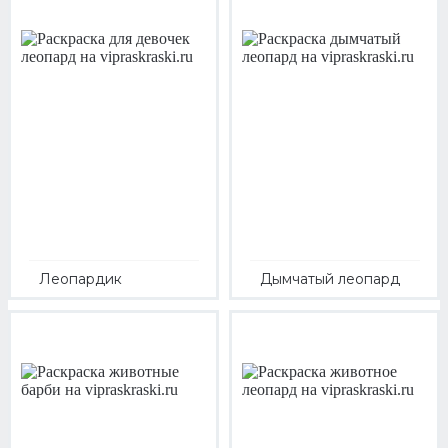
Леопардик
Дымчатый леопард