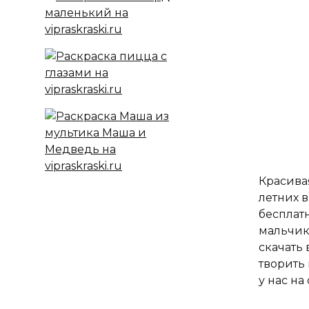
Красивая
летних в
бесплат
мальчик
скачать
творить
у нас на 