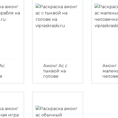
Ас
Амонг Ас с
Амонг 
тыквой на
мален
я
голове
челов
треть
Посмотреть
Посмо