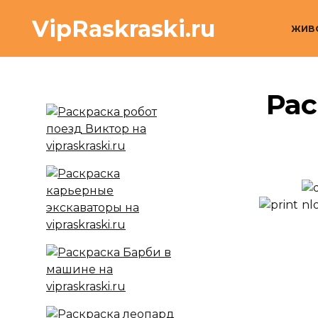
Перейти
VipRaskraski.ru
к
ЖИВ
содержанию
Рас