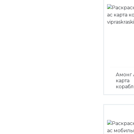
Амонг 
карта
корабл
Посмо