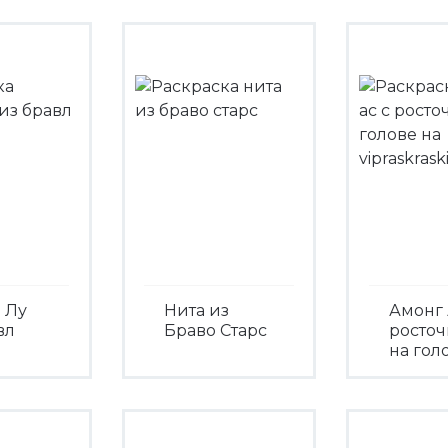
 Лу
Нита из
Амонг 
вл
Браво Старс
росто
на гол
Посмотреть
треть
Посмо