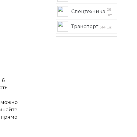
26
Спецтехника
шт.
Транспорт
314 шт.
 6
ать
е можно
чинайте
 прямо