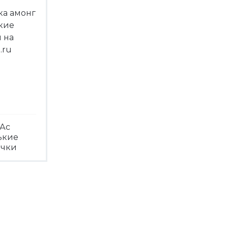
Ас
ькие
ечки
треть