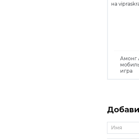
Амонг 
мобил
игра
Посмо
Добави
Имя
*