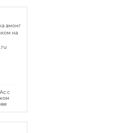
Ас с
чком
ове
треть