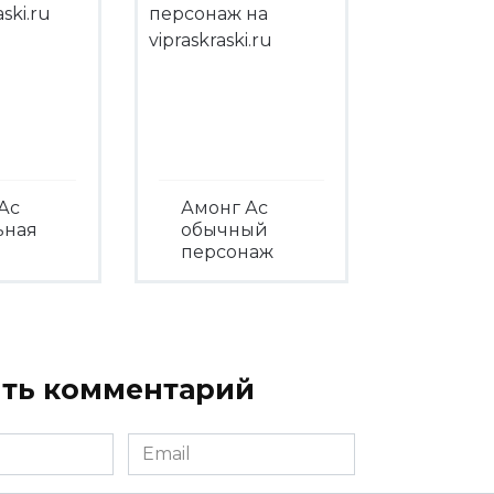
Ас
Амонг Ас
ьная
обычный
персонаж
треть
Посмотреть
ть комментарий
Email
*