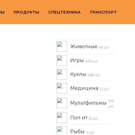
МЫ
ПРОДУКТЫ
СПЕЦТЕХНИКА
ТРАНСПОРТ
Животные
69 шт.
Игры
495 шт.
Куклы
568 шт.
Медицина
12 шт.
149
Мультфильмы
шт.
Поп ит
51 шт.
Рыбы
4 шт.