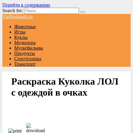
Перейти к содержанию
Search for:
VipRaskraski.ru
Животные
Игры
Куклы
Медицина
Мультфильмы
Продукты
Спецтехника
Транспорт
Раскраска Куколка ЛОЛ
с одеждой в очках