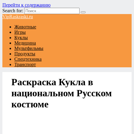
Перейти к содержанию
Search for:
VipRaskraski.ru
Животные
Игры
Куклы
Медицина
Мультфильмы
Продукты
Спецтехника
Транспорт
Раскраска Кукла в
национальном Русском
костюме