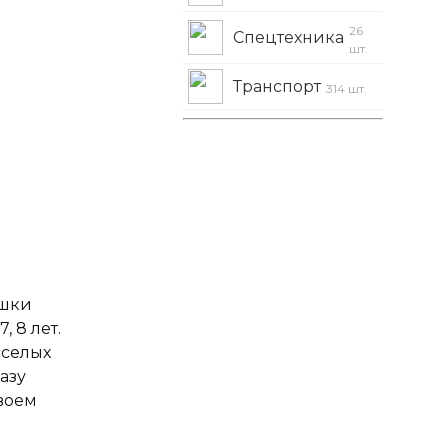
26
Спецтехника
шт.
Транспорт
314 шт.
ышки
, 8 лет.
еселых
азу
своем