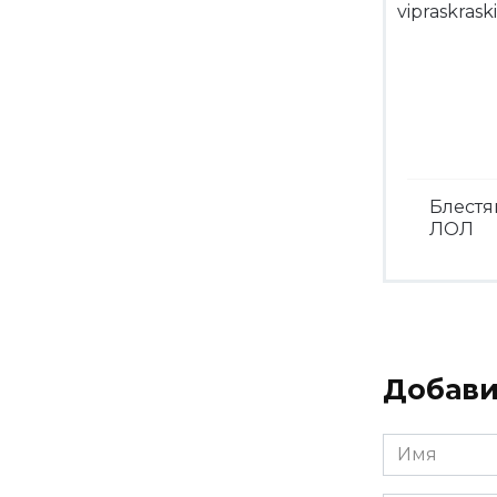
Блест
ЛОЛ
Посмо
Добави
Имя
*