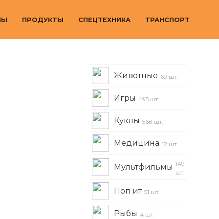
МЫ
ПРОДУКТЫ
СПЕЦТЕХНИКА
ТРАНСПОРТ
Животные
69 шт.
Игры
495 шт.
Куклы
568 шт.
Медицина
12 шт.
149
Мультфильмы
шт.
Поп ит
51 шт.
Рыбы
4 шт.