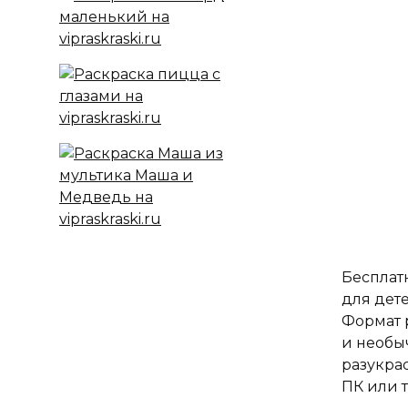
Бесплат
для дете
Формат 
и необы
разукра
ПК или 