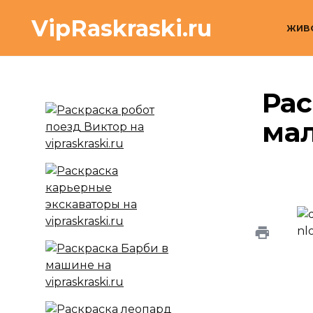
Перейти
VipRaskraski.ru
к
ЖИВ
содержанию
Рас
ма