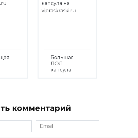
ящая
Большая
ЛОЛ
капсула
треть
Посмотреть
ть комментарий
Email
*