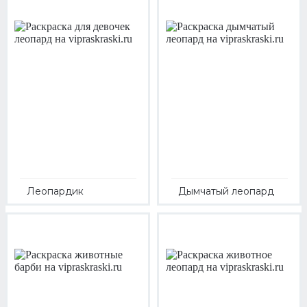
Леопардик
Дымчатый леопард