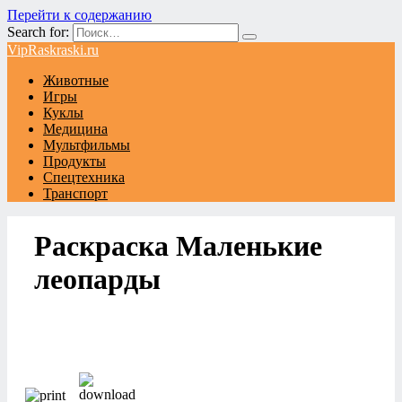
Перейти к содержанию
Search for:
VipRaskraski.ru
Животные
Игры
Куклы
Медицина
Мультфильмы
Продукты
Спецтехника
Транспорт
Раскраска Маленькие
леопарды